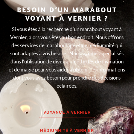
BESOIN D’UN MARABOUT
VOYANT À VERNIER ?
Si vous êtes à la recherche d’un marabout voyant à
Vernier, alors vous êtes au bon endroit. Nous offrons
des services de maraboutage et de médiumnité qui
sont adaptés à vos besoins. Nous sommes spécialisés
dans l’utilisation de diverses méthodes de divination
et de magie pour vous aider à obtenir les informations
dont vous avez besoin pour prendre des décisions
éclairées.
VOYANCE À VERNIER
MÉDIUMNITÉ À VERNIER