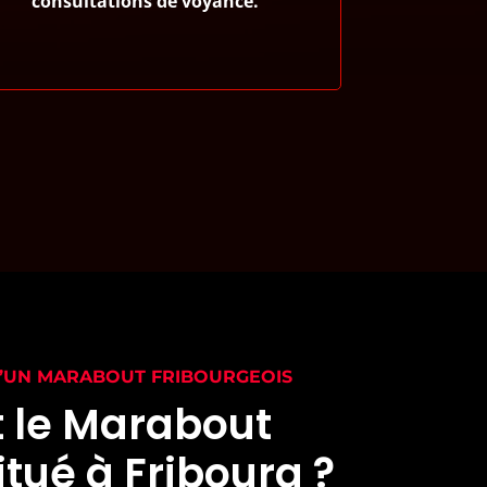
consultations de voyance.
D’UN MARABOUT FRIBOURGEOIS
t le Marabout
itué à Fribourg ?