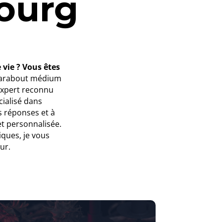
bourg
vie ? Vous êtes
marabout médium
expert reconnu
ialisé dans
s réponses et à
et personnalisée.
iques, je vous
ur.