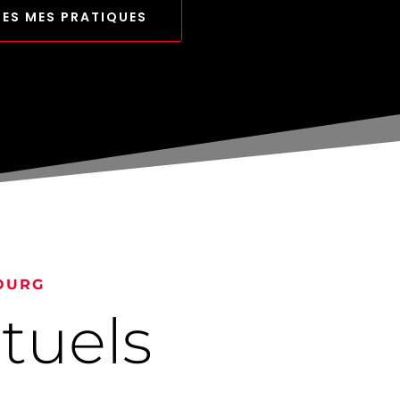
ES MES PRATIQUES
OURG
ituels