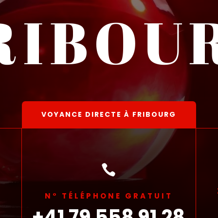
RIBOU
VOYANCE DIRECTE À FRIBOURG

N° TÉLÉPHONE GRATUIT
+41 79 558 91 28