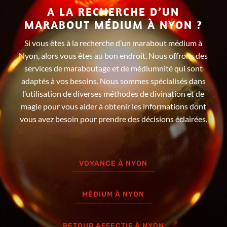
A LA RECHERCHE D’UN
MARABOUT MÉDIUM À NYON ?
Si vous êtes à la recherche d’un marabout médium à
Nyon, alors vous êtes au bon endroit. Nous offrons des
services de maraboutage et de médiumnité qui sont
adaptés à vos besoins. Nous sommes spécialisés dans
l’utilisation de diverses méthodes de divination et de
magie pour vous aider à obtenir les informations dont
vous avez besoin pour prendre des décisions éclairées.
VOYANCE À NYON
MÉDIUM À NYON
RETOUR AFFECTIF À NYON