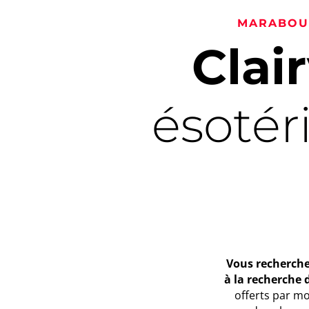
MARABOUT
Clai
ésoté
Vous recherche
à la recherche d
offerts par m