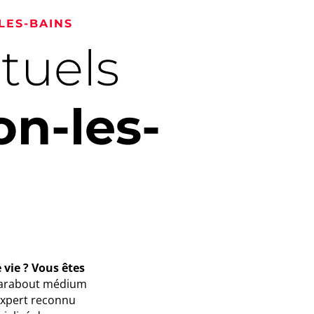
LES-BAINS
ituels
on-les-
vie ? Vous êtes
marabout médium
expert reconnu