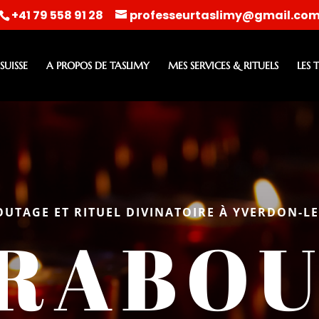
+41 79 558 91 28
professeurtaslimy@gmail.co
UISSE
A PROPOS DE TASLIMY
MES SERVICES & RITUELS
LES 
UTAGE ET RITUEL DIVINATOIRE À YVERDON-LE
RABOU