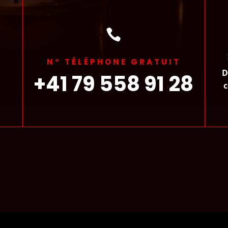

N° TÉLÉPHONE GRATUIT
D
+41 79 558 91 28
c