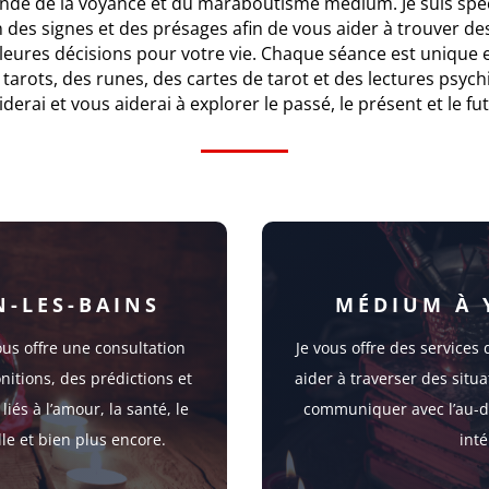
nde de la voyance et du maraboutisme médium. Je suis spéc
on des signes et des présages afin de vous aider à trouver de
leures décisions pour votre vie. Chaque séance est unique 
 tarots, des runes, des cartes de tarot et des lectures psych
iderai et vous aiderai à explorer le passé, le présent et le fut
-LES-BAINS
MÉDIUM À 
us offre une consultation
Je vous offre des service
nitions, des prédictions et
aider à traverser des situa
iés à l’amour, la santé, le
communiquer avec l’au-de
ille et bien plus encore.
inté