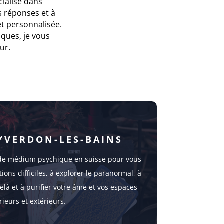
ialisé dans
s réponses et à
et personnalisée.
iques, je vous
ur.
YVERDON-LES-BAINS
s de médium psychique en suisse pour vous
tions difficiles, à explorer le paranormal, à
là et à purifier votre âme et vos espaces
rieurs et extérieurs.