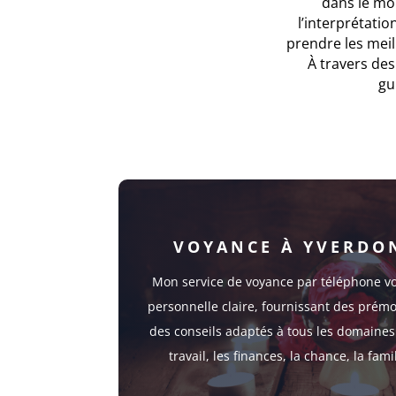
dans le mo
l’interprétati
prendre les meil
À travers des
gu
VOYANCE À YVERDON
Mon service de voyance par téléphone vo
personnelle claire, fournissant des prémo
des conseils adaptés à tous les domaines l
travail, les finances, la chance, la fam